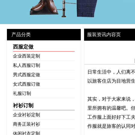
产品分类
服装资讯内容页
西服定做
企业西装定制
私人西服订制
日常生活中，人们离
男式西服定做
以旅客住店为目地营
女式西服订做
礼服订制
其实，对于大家来说
衬衫订制
里所拥有的温馨吧。
企业衬衫定制
工作服上面好好下工
商务正装衬衫
作服就是旅客的认同
休闲衬衣定制