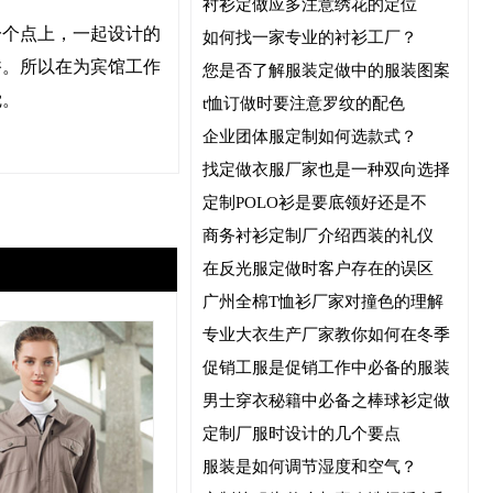
衬衫定做应多注意绣花的定位
一个点上，一起设计的
如何找一家专业的衬衫工厂？
香。所以在为宾馆工作
您是否了解服装定做中的服装图案
觉。
t恤订做时要注意罗纹的配色
企业团体服定制如何选款式？
。
找定做衣服厂家也是一种双向选择
定制POLO衫是要底领好还是不
商务衬衫定制厂介绍西装的礼仪
在反光服定做时客户存在的误区
广州全棉T恤衫厂家对撞色的理解
专业大衣生产厂家教你如何在冬季
促销工服是促销工作中必备的服装
男士穿衣秘籍中必备之棒球衫定做
定制厂服时设计的几个要点
服装是如何调节湿度和空气？