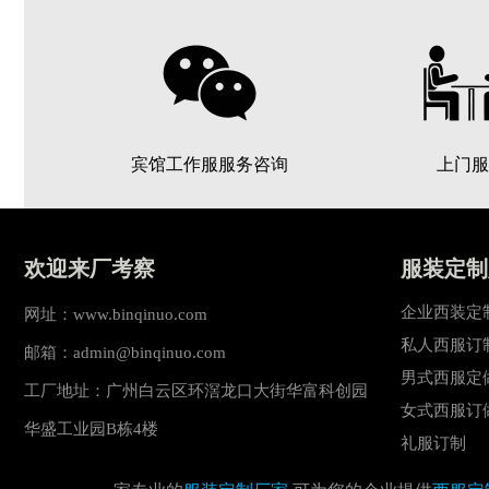
宾馆工作服服务咨询
上门服
欢迎来厂考察
服装定制
企业西装定
网址：www.binqinuo.com
私人西服订
邮箱：admin@binqinuo.com
男式西服定
工厂地址：广州白云区环滘龙口大街华富科创园
女式西服订
华盛工业园B栋4楼
礼服订制