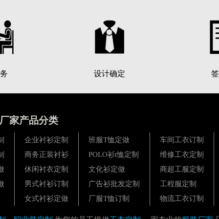
务
设计确定
签
厂家产品分类
制
企业衬衫定制
班服T恤定做
车间工衣订制
制
商务正装衬衫
POLO衫t恤定制
维修工衣定制
做
休闲衬衣定制
文化衫定做
商超工服定制
做
男式衬衫订制
广告衫批发定制
工程服定制
女式衬衫定做
厂服T恤订制
物流工衣订制