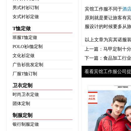
男式衬衫订制
宾馆工作服不同于
酒
女式衬衫定做
原则就是要让旅客有
服设计的时候要多从
T恤定做
班服T恤定做
以上文章为宾其诺服
POLO衫t恤定制
上一篇：
马甲定制十
文化衫定做
下一篇：
食品加工行
广告衫批发定制
看看宾馆工作服公司
厂服T恤订制
卫衣定制
时尚卫衣定做
团体定制
制服定制
银行制服定做