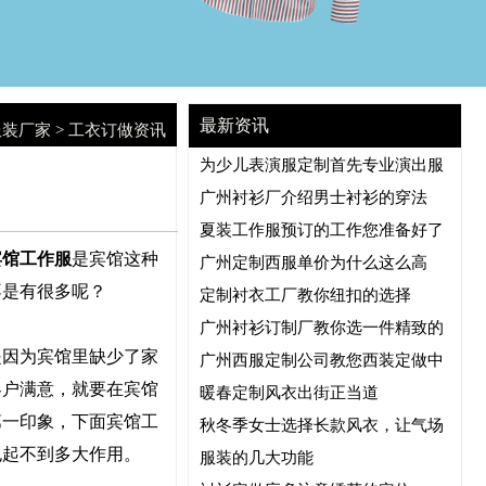
最新资讯
服装厂家
>
工衣订做资讯
为少儿表演服定制首先专业演出服
广州衬衫厂介绍男士衬衫的穿法
夏装工作服预订的工作您准备好了
宾馆工作服
是宾馆这种
广州定制西服单价为什么这么高
不是有很多呢？
定制衬衣工厂教你纽扣的选择
广州衬衫订制厂教你选一件精致的
是因为宾馆里缺少了家
广州西服定制公司教您西装定做中
客户满意，就要在宾馆
暖春定制风衣出街正当道
第一印象，下面宾馆工
秋冬季女士选择长款风衣，让气场
也起不到多大作用。
服装的几大功能